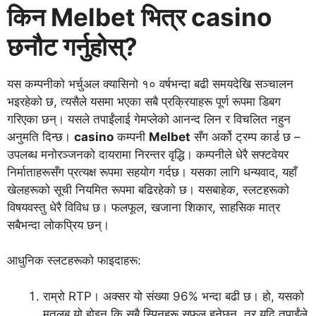
किन Melbet भित्र casino
छनौट गर्नुहोस्?
यस कम्पनीको भर्चुअल क्यासिनो १० वर्षभन्दा बढी समयदेखि सञ्चालन
भइरहेको छ, त्यसैले यसमा भएका सबै प्रक्रियाहरू पूर्ण रूपमा डिबग
गरिएका छन्। यसले तपाईंलाई गेमप्लेको आनन्द लिन र विचलित नहुन
अनुमति दिन्छ।
casino
कम्पनी
Melbet
सँग अर्को ट्रम्प कार्ड छ –
उपलब्ध मनोरञ्जनको दायरामा निरन्तर वृद्धि। कम्पनीले धेरै सफ्टवेयर
निर्माताहरूसँग प्रत्यक्ष रूपमा सहयोग गर्दछ। यसका लागि धन्यवाद, यहाँ
खेलहरूको सूची नियमित रूपमा बढिरहेको छ। यसबाहेक, स्लटहरूको
विषयवस्तु धेरै विविध छ। फलफूल, खजाना शिकार, साहसिक मात्र
सबैभन्दा लोकप्रिय छन्।
आधुनिक स्लटहरूको फाइदाहरू:
राम्रो RTP। अक्सर यो संख्या 96% भन्दा बढी छ। हो, यसको
मतलब यो होइन कि सबै स्पिनहरू सफल हुनेछन्, तर यदि तपाईंले