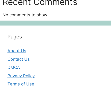
Recent Comments
No comments to show.
Pages
About Us
Contact Us
DMCA
Privacy Policy
Terms of Use